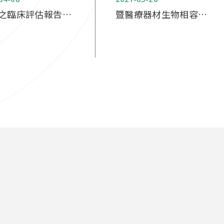
R之臨床評估報告實
暨醫療器材生物相容性
享
評估及試驗案例分享課
程