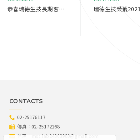
恭喜瑞德生技長期客戶
瑞德生技榮獲202
收到三張衛福部核准的
新創獎
三類醫材證書。膠原蛋
白止血敷料，去細胞真
皮止血微粒，去細胞真
皮止血凝膠。
CONTACTS
02-25176117
傳真：
02-25172168
信箱：
mst.lab24303980@gmail.com