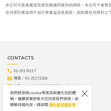
本公司可能會連接至其他機構所提供的網頁，本公司不會對
任何資料應由用戶自行考慮且自負風險，因前開任何資料之
CONTACTS
02-25176117
傳真：
02-25172168
信箱：
mst.lab24303980@gmail.com
×
我們將使用cookie等資訊來優化您的體
地址：302新竹縣竹北市新泰路33號
3F
驗，繼續瀏覽即表示您同意我們使用。欲
瞭解詳細內容，請詳閱
隱私權保護政策