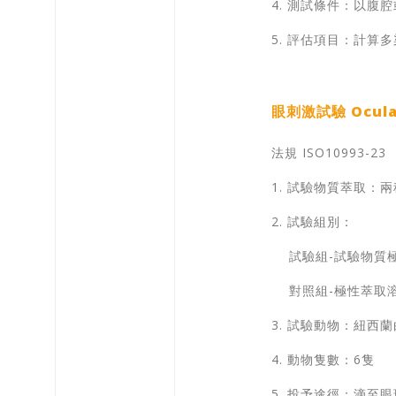
4. 測試條件：以腹
5. 評估項目：計算
眼刺激試驗 Ocular 
法規 ISO10993-23
1. 試驗物質萃取：兩種萃取
2. 試驗組別：
試驗組-試驗物質
對照組-極性萃取溶
3. 試驗動物：紐西
4. 動物隻數：6隻
5. 投予途徑：滴至眼