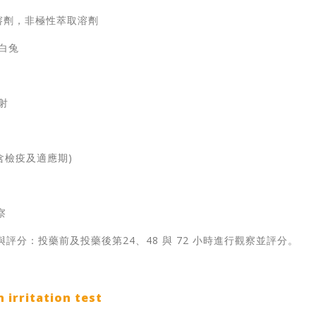
劑，非極性萃取溶劑
蘭白兔
射
不含檢疫及適應期)
觀察
察與評分：投藥前及投藥後第24、48 與 72 小時進行觀察並評分。
rritation test