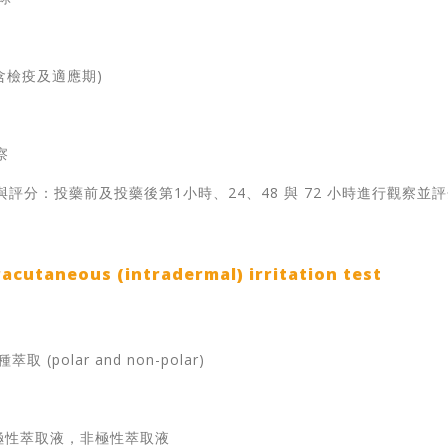
不含檢疫及適應期)
察
察與評分：投藥前及投藥後第1小時、24、48 與 72 小時進行觀察並
utaneous (intradermal) irritation test
 (polar and non-polar)
極性萃取液，非極性萃取液