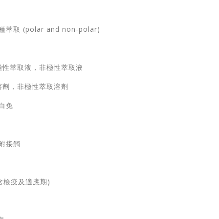
 (polar and non-polar)
極性萃取液，非極性萃取液
劑，非極性萃取溶劑
蘭白兔
貼附接觸
不含檢疫及適應期)