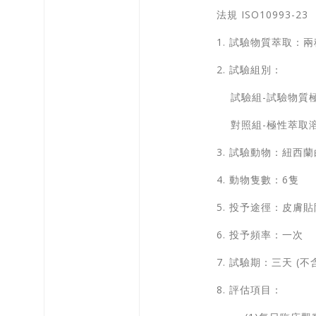
法規 ISO10993-23
1. 試驗物質萃取：兩種萃取
2. 試驗組別：
試驗組-試驗物質
對照組-極性萃取溶
3. 試驗動物：紐西
4. 動物隻數：6隻
5. 投予途徑：皮膚
6. 投予頻率：一次
7. 試驗期：三天 (
8. 評估項目：