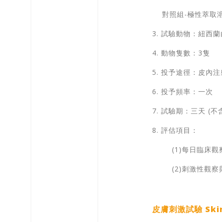
對照組-極性萃取溶
3. 試驗動物：紐西
4. 動物隻數：3隻
5. 投予途徑：皮內注
6. 投予頻率：一次
7. 試驗期：三天 (
8. 評估項目：
(1)每日臨床
(2)刺激性觀
皮膚刺激試驗 Skin i