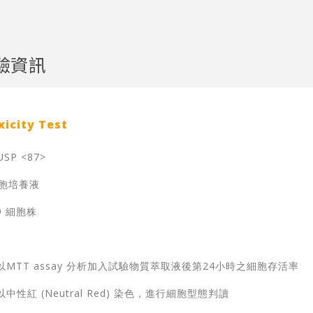
驗資訊
city Test
USP <87>
細胞培養液
9 細胞株
以MTT assay 分析加入試驗物質萃取液後第24小時之細胞存活率
以中性紅 (Neutral Red) 染色，進行細胞型態判讀