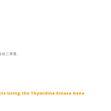
每組三重覆。
ts Using the Thymidine Kinase Gene