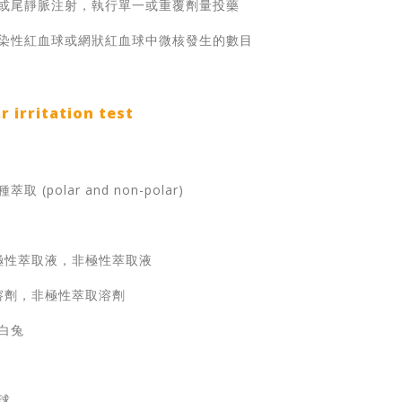
腔或尾靜脈注射，執行單一或重覆劑量投藥
多染性紅血球或網狀紅血球中微核發生的數目
irritation test
 (polar and non-polar)
極性萃取液，非極性萃取液
劑，非極性萃取溶劑
蘭白兔
球